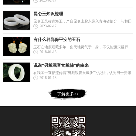
2023-02-17
青、白色彩，所以取其青白之色，象征人品质的清白；二是意
为百财、聚财、招财、发财、百财聚来的含义。 玉石摆件的文
化寓意，很多都是通过谐音、借喻...
昆仑玉知识梳理
昆仑玉又称青海玉，产自昆仑山脉东缘入青海省部分，与和田
2023-02-17
玉同处于一个成矿带上。昆仑山之东曰昆仑玉，山之北曰和田
玉，两者直线距离约三百公里，接下来来和佐卡伊一起了解一
下关于昆仑玉的知识吧！ 昆仑玉的选...
有什么辟邪保平安的玉石
玉石在地底埋藏多年，集天地灵气于一身，不仅能驱灾辟邪，
2018-01-13
还能在危难中以“自碎”的形式保护自己的主人，替主人挡灾。
因此在国人心中玉一直是平安吉祥的象征，受到很多人的追
捧。 玉石在地底埋藏多年，集天地灵气...
说说“男戴观音女戴佛”的由来
在我国一直都流传着“男戴观音女戴佛”的说法，认为男士要佩
2018-01-13
戴观音吊坠，女士要佩戴玉佛。“男戴观音女戴佛”的说法，其
实是中国传统文化和玉文化相结合的产物。"男戴观音女戴
佛"其实是佛教...
了解更多>>